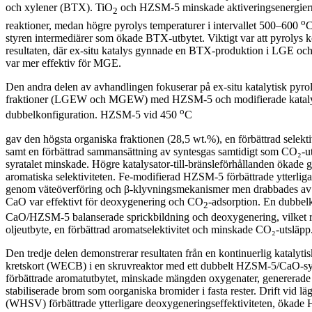
och xylener (BTX). TiO
och HZSM-5 minskade aktiveringsenergiern
2
o
reaktioner, medan högre pyrolys temperaturer i intervallet 500–600
C
styren intermediärer som ökade BTX-utbytet. Viktigt var att pyrolys 
resultaten, där ex-situ katalys gynnade en BTX-produktion i LGE och
var mer effektiv för MGE.
Den andra delen av avhandlingen fokuserar på ex-situ katalytisk py
fraktioner (LGEW och MGEW) med HZSM-5 och modifierade katalysa
o
dubbelkonfiguration. HZSM-5 vid 450
C
gav den högsta organiska fraktionen (28,5 wt.%), en förbättrad selekt
samt en förbättrad sammansättning av syntesgas samtidigt som CO₂-ut
syratalet minskade. Högre katalysator-till-bränsleförhållanden ökade 
aromatiska selektiviteten. Fe-modifierad HZSM-5 förbättrade ytterl
genom väteöverföring och β-klyvningsmekanismer men drabbades av
CaO var effektivt för deoxygenering och CO
-adsorption. En dubbel
2
CaO/HZSM-5 balanserade sprickbildning och deoxygenering, vilket res
oljeutbyte, en förbättrad aromatselektivitet och minskade CO₂-utsläpp
Den tredje delen demonstrerar resultaten från en kontinuerlig katalyti
kretskort (WECB) i en skruvreaktor med ett dubbelt HZSM-5/CaO-sy
förbättrade aromatutbytet, minskade mängden oxygenater, genererade 
stabiliserade brom som oorganiska bromider i fasta rester. Drift vid l
(WHSV) förbättrade ytterligare deoxygeneringseffektiviteten, ökade 