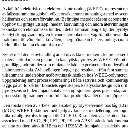
Avfall från elektrisk och elektronisk utrustning (WEEE), representera
avfallsströmmarna globalt vilket orsakar stora utmaningar med avsee
hållbarhet och resursförvaltning. Befintliga metoder såsom deponerin
upphov till giftiga utsläpp, medan återvinning och andra återvinnings
tekniska och ekonomiska hinder. I detta sammanhang erbjuder pyroly
katalytisk uppgradering en lovande termokemisk väg för att omvan
fraktioner till värdefulla kolväten, energibärare och återvinningsbara
bidra till cirkulära ekonomiska mål.
Syftet med denna avhandling är att utveckla termokemiska processer fö
materialcirkulariteten genom en katalytisk pyrolys av WEEE. För att
grundläggande studier som omfattade både experimentella undersökni
i laboratorieskala. Avhandlingen bygger på resultaten från fem samman
tillsammans undersöker nedbrytningskinetiken hos WEEE-polymerer, st
uppgradering samt processoptimering i både satsvisa och kontinuerliga
läggs på att förstå hur bränslets egenskaper, katalysatordesign och dri
pyrolysens och den linjära katalytiska uppgraderingens prestanda, sam
processkonfigurationer som förbättrar produktkvalitet och miljöpresta
Den första delen av arbetet undersöker pyrolysbeteendet hos låg (LGE
(MGE) WEEE-fraktioner med hjälp av kinetisk modellering, termogra
mikroskalig pyrolys kopplad till GC-FID. Resultaten visade att en ko
associerad med PVC, PE, PET, PP, PS och ABS i bränslefraktionerna. 
att sura zeoliter, särskilt HBeta och HZSM-5, främjade en selektiv pr