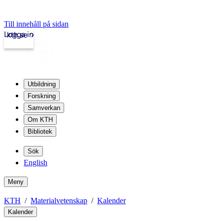
Till innehåll på sidan
Logga in
kth.se
Utbildning
Forskning
Samverkan
Om KTH
Bibliotek
Sök
English
Meny
KTH
Materialvetenskap
Kalender
Kalender