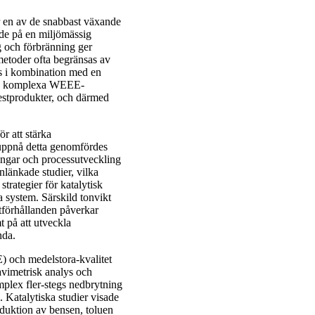
r en av de snabbast växande
nde på en miljömässig
g och förbränning ger
metoder ofta begränsas av
s i kombination med en
dla komplexa WEEE-
 restprodukter, och därmed
r att stärka
 uppnå detta genomfördes
ngar och processutveckling
länkade studier, vilka
rategier för katalytisk
 system. Särskild tonvikt
ftförhållanden påverkar
t på att utveckla
nda.
) och medelstora-kvalitet
vimetrisk analys och
mplex fler-stegs nedbrytning
Katalytiska studier visade
oduktion av bensen, toluen