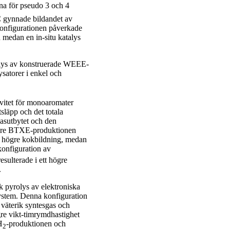
a för pseudo 3 och 4
 gynnade bildandet av
konfigurationen påverkade
 medan en in-situ katalys
rolys av konstruerade WEEE-
torer i enkel och
ivitet för monoaromater
släpp och det totala
gasutbytet och den
igare BTXE-produktionen
 högre kokbildning, medan
konfiguration av
ulterade i ett högre
.
sk pyrolys av elektroniska
stem. Denna konfiguration
väterik syntesgas och
ägre vikt-timrymdhastighet
H
-produktionen och
2