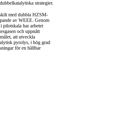
dubbelkatalytiska strategier.
ärskilt med dubbla HZSM-
skapande av WEEE. Genom
i pilotskala har arbetet
ntesgasen och uppnått
 målet, att utveckla
alytisk pyrolys, i hög grad
sningar för en hållbar