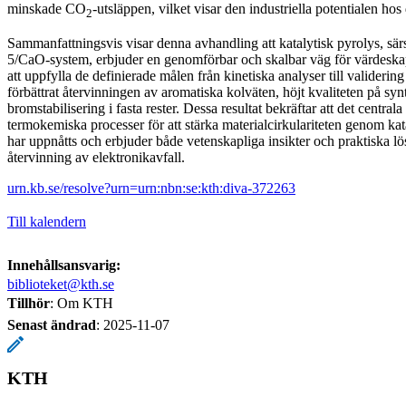
minskade CO
-utsläppen, vilket visar den industriella potentialen hos 
2
Sammanfattningsvis visar denna avhandling att katalytisk pyrolys, s
5/CaO-system, erbjuder en genomförbar och skalbar väg för värde
att uppfylla de definierade målen från kinetiska analyser till validering 
förbättrat återvinningen av aromatiska kolväten, höjt kvaliteten på sy
bromstabilisering i fasta rester. Dessa resultat bekräftar att det centrala
termokemiska processer för att stärka materialcirkulariteten genom kat
har uppnåtts och erbjuder både vetenskapliga insikter och praktiska lö
återvinning av elektronikavfall.
urn.kb.se/resolve?urn=urn:nbn:se:kth:diva-372263
Till kalendern
Innehållsansvarig:
biblioteket@kth.se
Tillhör
: Om KTH
Senast ändrad
:
2025-11-07
KTH