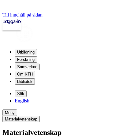
Till innehåll på sidan
Logga in
kth.se
Utbildning
Forskning
Samverkan
Om KTH
Bibliotek
Sök
English
Meny
Materialvetenskap
Materialvetenskap