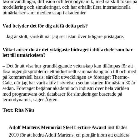
fasomvandlingar, diffusion och termodynamik, med särskilt fokus på
modellering och simuleringar, och har erhållit flera internationella
utmärkelser samt medlemskap i akademier.
Vad betyder det för dig att få detta pris?
– Jag är stolt, särskilt när jag ser listan över tidigare pristagare.
Vilket anser du är det viktigaste bidraget i ditt arbete som har
lett till utmärkelsen?
– Det är att visa hur grundläggande vetenskap kan tillämpas för att
lösa ingenjörsproblem i ett industriellt sammanhang och till och med
på kommersiell basis; särskilt utvecklingen av företaget Thermo-
Calc, där jag har varit aktiv i styrelsen sedan starten för nästan 30 år
sedan. Företaget betjänar akademi och industri över hela världen
med programvara och databaser för simuleringar baserade på
termodynamik, säger Ågren.
Text: Rita Nõu
Adolf Martens Memorial Steel Lecture Award
instiftades
2010 för att hedra Adolf Martens, en pionjär inom att etablera