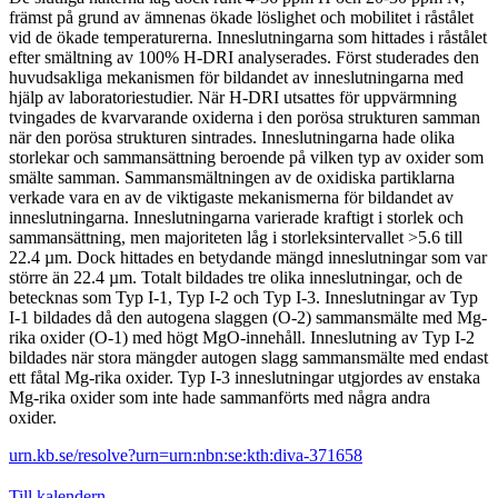
främst på grund av ämnenas ökade löslighet och mobilitet i råstålet
vid de ökade temperaturerna. Inneslutningarna som hittades i råstålet
efter smältning av 100% H-DRI analyserades. Först studerades den
huvudsakliga mekanismen för bildandet av inneslutningarna med
hjälp av laboratoriestudier. När H-DRI utsattes för uppvärmning
tvingades de kvarvarande oxiderna i den porösa strukturen samman
när den porösa strukturen sintrades. Inneslutningarna hade olika
storlekar och sammansättning beroende på vilken typ av oxider som
smälte samman. Sammansmältningen av de oxidiska partiklarna
verkade vara en av de viktigaste mekanismerna för bildandet av
inneslutningarna. Inneslutningarna varierade kraftigt i storlek och
sammansättning, men majoriteten låg i storleksintervallet >5.6 till
22.4 µm. Dock hittades en betydande mängd inneslutningar som var
större än 22.4 µm. Totalt bildades tre olika inneslutningar, och de
betecknas som Typ I-1, Typ I-2 och Typ I-3. Inneslutningar av Typ
I-1 bildades då den autogena slaggen (O-2) sammansmälte med Mg-
rika oxider (O-1) med högt MgO-innehåll. Inneslutning av Typ I-2
bildades när stora mängder autogen slagg sammansmälte med endast
ett fåtal Mg-rika oxider. Typ I-3 inneslutningar utgjordes av enstaka
Mg-rika oxider som inte hade sammanförts med några andra
oxider.
urn.kb.se/resolve?urn=urn:nbn:se:kth:diva-371658
Till kalendern