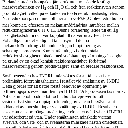
Bildandet av den kompakta järnstrukturen minskade kraftigt
massöverföringen av H
och H
O till och från reaktionsytan genom
2
2
produktlagret, vilket påverkade den totala reduktionshastigheten.
När reduktionsgasen innehöll mer än 5 vol%H
O blev reduktionen
2
mer komplex, eftersom en mekanismförändring inträffade mellan
reduktionsgraderna 0.11-0.15. Denna förändring ledde till ett låg-
hastighetsstadium och var kopplad till närvaron av FeO-fasen.
Följaktligen är det viktigt att ta hänsyn till denna
mekaniskförändring vid modellering och optimering av
schaktugnsprocessen. Sammanfattningsvis, den totala
reduktionshastigheten ökade med snabbare uppvärmnings hastighet
på grund av en ökad kemisk reaktionshastighet, förbättrad
massöverföring genom produktlagret, samt en bredare reaktionszon.
Smältbeteenden hos H-DRI undersöktes för att få insikt i de
preliminära föroreningshalterna i råstålet vid smältning av H-DRI.
Detta gjordes för att bättre förstå behovet av optimering av
raffineringsprocessen när den nya H-DRI-EAF processen tas i bruk.
Arbetet innehöll både pilot- och laboratorieprover för att
systematiskt studera upptag och rening av väte och kväve samt
bildandet av inneslutningar vid smältning av H-DRI. Resultaten
visade att en stor mängd av det ingående vätet och kvävet i H-DRI
var adsorberat på ytan. Under smältningen minskade ytarean
avsevärt, och väte- och kvävehalterna minskade nästan omedelbart.
De slutliga halterna låg dock runt 4-36 ppm H och 20-30 ppm N,