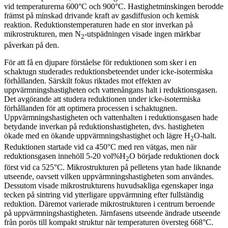
vid temperaturerna 600°C och 900°C. Hastighetminskingen berodde
främst på minskad drivande kraft av gasdiffusion och kemisk
reaktion. Reduktionstemperaturen hade en stor inverkan på
mikrostrukturen, men N
-utspädningen visade ingen märkbar
2
påverkan på den.
För att få en djupare förståelse för reduktionen som sker i en
schaktugn studerades reduktionsbeteendet under icke-isotermiska
förhållanden. Särskilt fokus riktades mot effekten av
uppvärmningshastigheten och vattenångans halt i reduktionsgasen.
Det avgörande att studera reduktionen under icke-isotermiska
förhållanden för att optimera processen i schaktugnen.
Uppvärmningshastigheten och vattenhalten i reduktionsgasen hade
betydande inverkan på reduktionshastigheten, dvs. hastigheten
ökade med en ökande uppvärmningshastighet och lägre H
O-halt.
2
Reduktionen startade vid ca 450°C med ren vätgas, men när
reduktionsgasen innehöll 5-20 vol%H
O började reduktionen dock
2
först vid ca 525°C. Mikrostrukturen på pelletens ytan hade liknande
utseende, oavsett vilken uppvärmningshastigheten som användes.
Dessutom visade mikrostrukturens huvudsakliga egenskaper inga
tecken på sintring vid ytterligare uppvärmning efter fullständig
reduktion. Däremot varierade mikrostrukturen i centrum beroende
på uppvärmningshastigheten. Järnfasens utseende ändrade utseende
från porös till kompakt struktur när temperaturen översteg 668°C.