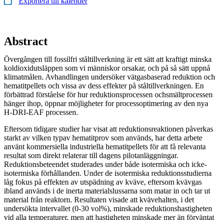
Exportera till kalender
Abstract
Övergången till fossilfri ståltillverkning är ett sätt att kraftigt minska
koldioxidutsläppen som vi människor orsakar, och på så sätt uppnå
klimatmålen. Avhandlingen undersöker vätgasbaserad reduktion och
hematitpellets och vissa av dess effekter på ståltillverkningen. En
förbättrad förståelse för hur reduktionsprocessen ochsmältprocessen
hänger ihop, öppnar möjligheter for processoptimering av den nya
H-DRI-EAF processen.
Eftersom tidigare studier har visat att reduktionsreaktionen påverkas
starkt av vilken typav hematitprov som används, har detta arbete
använt kommersiella industriella hematitpellets för att få relevanta
resultat som direkt relaterar till dagens pilotanläggningar.
Reduktionsbeteendet studerades under både isotermiska och icke-
isotermiska förhållanden. Under de isotermiska reduktionsstudierna
låg fokus på effekten av utspädning av kväve, eftersom kvävgas
ibland används i de inerta materialslussarna som matar in och tar ut
material från reaktorn. Resultaten visade att kvävehalten, i det
undersökta intervallet (0-30 vol%), minskade reduktionshastigheten
vid alla temperaturer, men att hastigheten minskade mer än förväntat