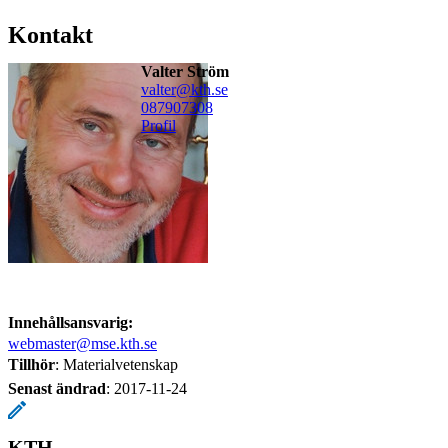
Kontakt
Valter Ström
valter@kth.se
08790
7308
Profil
Innehållsansvarig:
webmaster@mse.kth.se
Tillhör
: Materialvetenskap
Senast ändrad
:
2017-11-24
KTH