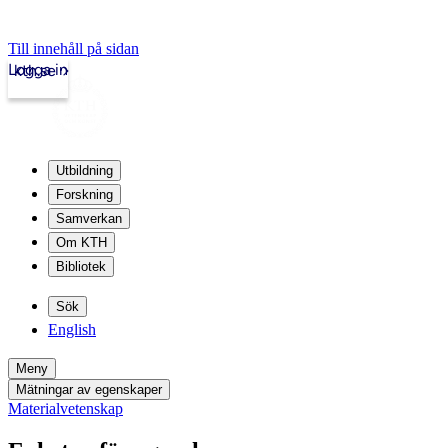
Till innehåll på sidan
Logga in
kth.se
Utbildning
Forskning
Samverkan
Om KTH
Bibliotek
Sök
English
Meny
Mätningar av egenskaper
Materialvetenskap