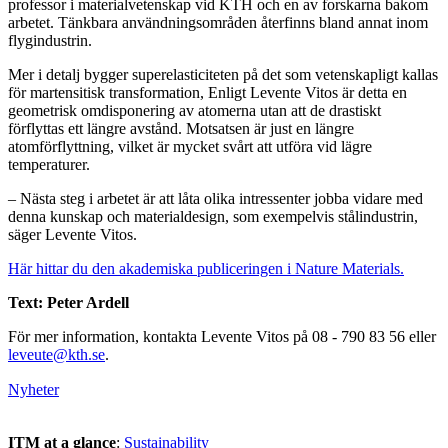
professor i materialvetenskap vid KTH och en av forskarna bakom
arbetet. Tänkbara användningsområden återfinns bland annat inom
flygindustrin.
Mer i detalj bygger superelasticiteten på det som vetenskapligt kallas
för martensitisk transformation, Enligt Levente Vitos är detta en
geometrisk omdisponering av atomerna utan att de drastiskt
förflyttas ett längre avstånd. Motsatsen är just en längre
atomförflyttning, vilket är mycket svårt att utföra vid lägre
temperaturer.
– Nästa steg i arbetet är att låta olika intressenter jobba vidare med
denna kunskap och materialdesign, som exempelvis stålindustrin,
säger Levente Vitos.
Här hittar du den akademiska publiceringen i Nature Materials.
Text: Peter Ardell
För mer information, kontakta Levente Vitos på 08 - 790 83 56 eller
leveute@kth.se
.
Nyheter
ITM at a glance
:
Sustainability