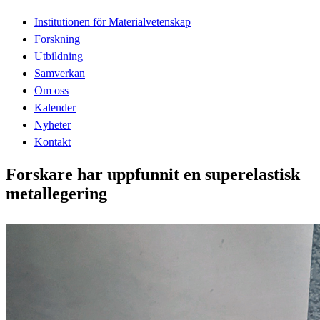
Institutionen för Materialvetenskap
Forskning
Utbildning
Samverkan
Om oss
Kalender
Nyheter
Kontakt
Forskare har uppfunnit en superelastisk
metallegering