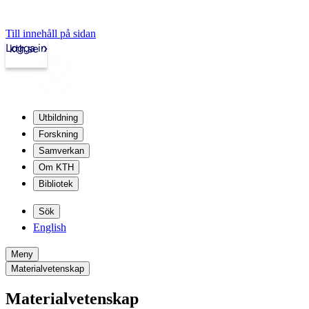
Till innehåll på sidan
Logga in
kth.se
Utbildning
Forskning
Samverkan
Om KTH
Bibliotek
Sök
English
Meny
Materialvetenskap
Materialvetenskap