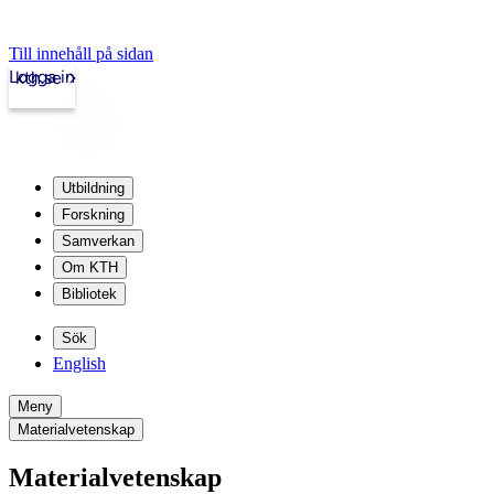
Till innehåll på sidan
Logga in
kth.se
Utbildning
Forskning
Samverkan
Om KTH
Bibliotek
Sök
English
Meny
Materialvetenskap
Materialvetenskap