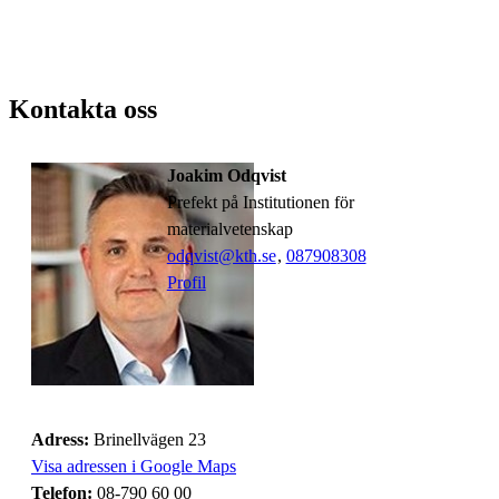
Kontakta oss
Joakim Odqvist
Prefekt på Institutionen för
materialvetenskap
odqvist@kth.se
,
08790
8308
Profil
Adress:
Brinellvägen 23
Visa adressen i Google Maps
Telefon:
08-790 60 00