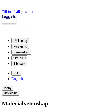
Till innehåll på sidan
Logga in
kth.se
Utbildning
Forskning
Samverkan
Om KTH
Bibliotek
Sök
English
Meny
Utbildning
Materialvetenskap