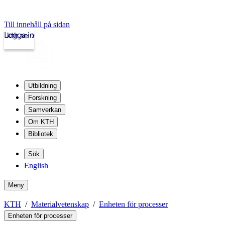
Till innehåll på sidan
Logga in
kth.se
Utbildning
Forskning
Samverkan
Om KTH
Bibliotek
Sök
English
Meny
KTH
Materialvetenskap
Enheten för processer
Enheten för processer