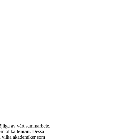
öjliga av vårt sammarbete.
nom olika
teman
. Dessa
ch vilka akademiker som