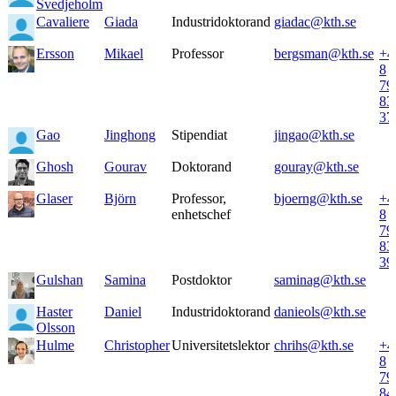
Svedjeholm
Cavaliere
Giada
Industridoktorand
giadac@kth.se
Ersson
Mikael
Professor
bergsman@kth.se
+4
8
79
83
37
Gao
Jinghong
Stipendiat
jingao@kth.se
Ghosh
Gourav
Doktorand
gouray@kth.se
Glaser
Björn
Professor,
bjoerng@kth.se
+4
enhetschef
8
79
83
39
Gulshan
Samina
Postdoktor
saminag@kth.se
Haster
Daniel
Industridoktorand
danieols@kth.se
Olsson
Hulme
Christopher
Universitetslektor
chrihs@kth.se
+4
8
79
84