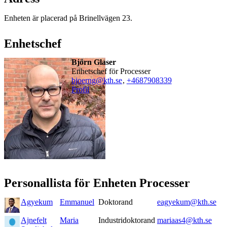
Enheten är placerad på Brinellvägen 23.
Enhetschef
Björn Glaser
Enhetschef för Processer
bjoerng@kth.se
,
+468790
8339
Profil
Personallista för Enheten Processer
Agyekum
Emmanuel
Doktorand
eagyekum@kth.se
Ajnefelt
Maria
Industridoktorand
mariaas4@kth.se