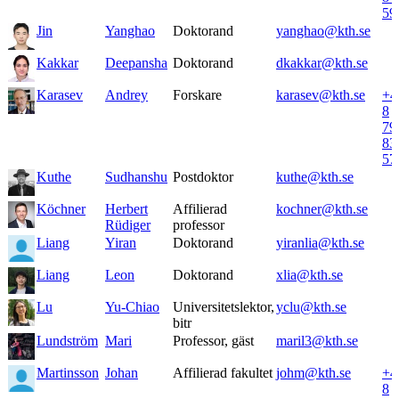
59
Jin
Yanghao
Doktorand
yanghao@kth.se
Kakkar
Deepansha
Doktorand
dkakkar@kth.se
Karasev
Andrey
Forskare
karasev@kth.se
+4
8
79
83
57
Kuthe
Sudhanshu
Postdoktor
kuthe@kth.se
Köchner
Herbert
Affilierad
kochner@kth.se
Rüdiger
professor
Liang
Yiran
Doktorand
yiranlia@kth.se
Liang
Leon
Doktorand
xlia@kth.se
Lu
Yu-Chiao
Universitetslektor,
yclu@kth.se
bitr
Lundström
Mari
Professor, gäst
maril3@kth.se
Martinsson
Johan
Affilierad fakultet
johm@kth.se
+4
8