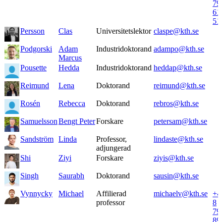
79
61
51
Persson
Clas
Universitetslektor
claspe@kth.se
Podgorski
Adam
Industridoktorand
adampo@kth.se
Marcus
Pousette
Hedda
Industridoktorand
heddap@kth.se
Reimund
Lena
Doktorand
reimund@kth.se
Rosén
Rebecca
Doktorand
rebros@kth.se
Samuelsson
Bengt Peter
Forskare
petersam@kth.se
Sandström
Linda
Professor,
lindaste@kth.se
adjungerad
Shi
Ziyi
Forskare
ziyis@kth.se
Singh
Saurabh
Doktorand
sausin@kth.se
Vynnycky
Michael
Affilierad
michaelv@kth.se
+4
professor
8
79
89