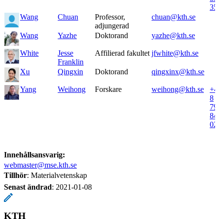
35
Wang
Chuan
Professor,
chuan@kth.se
adjungerad
Wang
Yazhe
Doktorand
yazhe@kth.se
White
Jesse
Affilierad fakultet
jfwhite@kth.se
Franklin
Xu
Qingxin
Doktorand
qingxinx@kth.se
Yang
Weihong
Forskare
weihong@kth.se
+4
8
79
84
02
Innehållsansvarig:
webmaster@mse.kth.se
Tillhör
: Materialvetenskap
Senast ändrad
:
2021-01-08
KTH