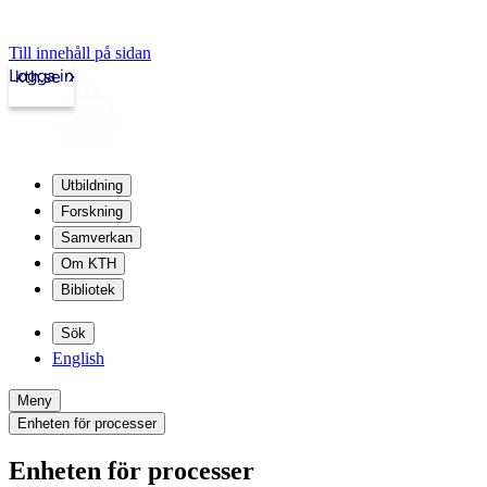
Till innehåll på sidan
Logga in
kth.se
Utbildning
Forskning
Samverkan
Om KTH
Bibliotek
Sök
English
Meny
Enheten för processer
Enheten för processer