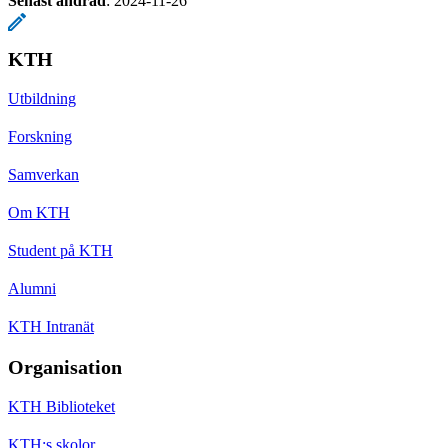
Senast ändrad
:
2024-11-26
KTH
Utbildning
Forskning
Samverkan
Om KTH
Student på KTH
Alumni
KTH Intranät
Organisation
KTH Biblioteket
KTH:s skolor