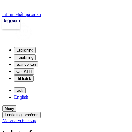
Till innehåll på sidan
Logga in
kth.se
Utbildning
Forskning
Samverkan
Om KTH
Bibliotek
Sök
English
Meny
Forskningsområden
Materialvetenskap