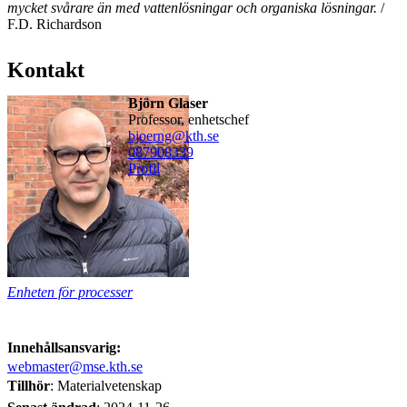
mycket svårare än med vattenlösningar och organiska lösningar.
/
F.D. Richardson
Kontakt
Björn Glaser
professor, enhetschef
bjoerng@kth.se
08790
8339
Profil
Enheten för processer
Innehållsansvarig:
webmaster@mse.kth.se
Tillhör
: Materialvetenskap