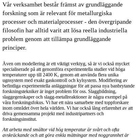
Vår verksamhet består främst av grundläggande
forskning som är relevant för metallurgiska
processer och materialprocesser - den övergripande
filosofin har alltid varit att lösa reella industriella
problem genom att tillämpa grundläggande
principer.
Även om modellering är ett viktigt verktyg, så är vi också mycket
specialiserade på att genomföra experimentella studier vid höga
temperaturer upp till 2400 K, genom att använda flera unika
ugnsystem med exakt gaskontroll och kylsystem. Modifiering av
befintliga experimentella anläggningar för att passa nya banbrytande
forskningstekniker är inget problem för oss. Slaggbildning,
slaggegenskaper och slagg-metallreaktioner är några exempel på
våra forskningsfokus. Vi har ett nära samarbete med toppforskare
inom området över hela världen. Vi har också lång erfarenhet av att
driva gemensamma projekt med industripartners och
forskningsinstitut.
Att arbeta med smältor vid hög temperatur är svårt och ofta
avskräckande och att göra enkla mätningar med noggrannhet är