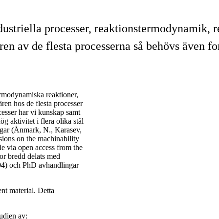
ustriella processer, reaktionstermodynamik, 
ren av de flesta processerna så behövs även f
termodynamiska reaktioner,
ren hos de flesta processer
cesser har vi kunskap samt
 aktivitet i flera olika stål
ingar (Ånmark, N., Karasev,
usions on the machinability
e via open access from the
stor bredd delats med
204) och PhD avhandlingar
nt material. Detta
tudien av: