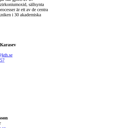
zirkoniumoxid, sällsynta
rocesser är ett av de centra
kniken i 30 akademiska
Karasev
@kth.se
57
sson
r