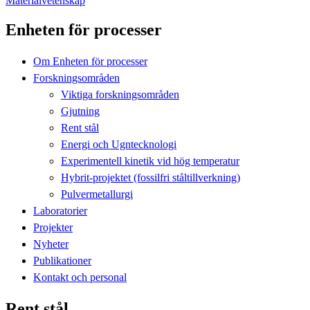
Materialvetenskap
Enheten för processer
Om Enheten för processer
Forskningsområden
Viktiga forskningsområden
Gjutning
Rent stål
Energi och Ugntecknologi
Experimentell kinetik vid hög temperatur
Hybrit-projektet (fossilfri ståltillverkning)
Pulvermetallurgi
Laboratorier
Projekter
Nyheter
Publikationer
Kontakt och personal
Rent stål