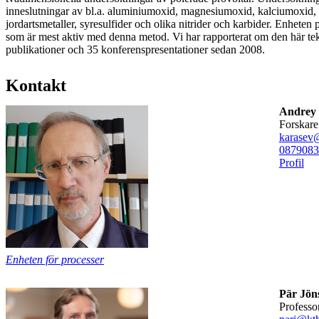
inneslutningar av bl.a. aluminiumoxid, magnesiumoxid, kalciumoxid, 
jordartsmetaller, syresulfider och olika nitrider och karbider. Enheten p
som är mest aktiv med denna metod. Vi har rapporterat om den här te
publikationer och 35 konferenspresentationer sedan 2008.
Kontakt
Andrey 
forskare
karasev
08790
83
Profil
Enheten för processer
Pär Jön
professo