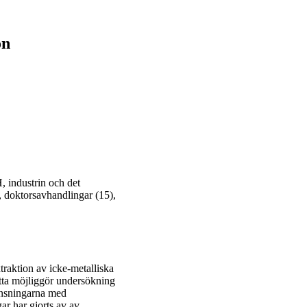
on
, industrin och det
, doktorsavhandlingar (15),
traktion av icke-metalliska
tta möjliggör undersökning
änsningarna med
r har gjorts av av