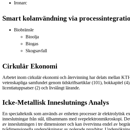
Ironarc
Smart kolanvändning via processintegrati
Biobränsle
Bioolja
Biogas
Skogsavfall
Cirkulär Ekonomi
Arbetet inom cirkulär ekonomi och återvinning har delats mellan KTH
vetenskapliga samfundet genom tidskriftsartiklar (101), bokkapitel (4)
licentiatuppsatser (2) och livslångt lärande.
Icke-Metallisk Inneslutnings Analys
En specialteknik som används av enheten processer är elektrolytisk ex
inneslutningar från stål, tillsammans med svepelektronmikroskopi. De
av inneslutningen i tre dimensioner och kan övervinna endel av begr
tvådimensionella undersökningar av polerade provbitar. Undersökninga