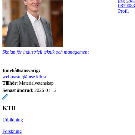
parj@kth
08790
83
Profil
Skolan för industriell teknik och management
Innehållsansvarig:
webmaster@mse.kth.se
Tillhör
: Materialvetenskap
Senast ändrad
:
2026-01-12
KTH
Utbildning
Forskning