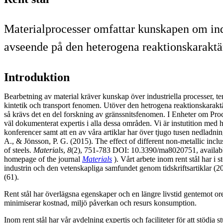
Materialprocesser omfattar kunskapen om ind
avseende på den heterogena reaktionskaraktä
Introduktion
Bearbetning av material kräver kunskap över industriella processer, 
kintetik och transport fenomen. Utöver den hetrogena reaktionskaraktä
så krävs det en del forskning av gränssnitsfenomen. I Enheter om Pro
väl dokumenterat expertis i alla dessa områden. Vi är instutition med hög
konferencer samt att en av våra artiklar har över tjugo tusen nedladn
A., & Jönsson, P. G. (2015). The effect of different non-metallic incl
of steels.
Materials
,
8
(2), 751-783 DOI: 10.3390/ma8020751, availabl
homepage of the journal
Materials
). Vårt arbete inom rent stål har i 
industrin och den vetenskapliga samfundet genom tidskriftsartiklar (
(61).
Rent stål har överlägsna egenskaper och en längre livstid gentemot ore
minimiserar kostnad, miljö påverkan och resurs konsumption.
Inom rent stål har vår avdelning expertis och faciliteter för att stödja s