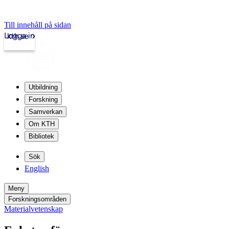
Till innehåll på sidan
Logga in
kth.se
Utbildning
Forskning
Samverkan
Om KTH
Bibliotek
Sök
English
Meny
Forskningsområden
Materialvetenskap