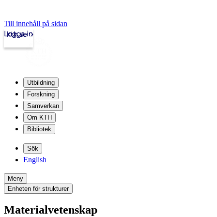
Till innehåll på sidan
Logga in
kth.se
Utbildning
Forskning
Samverkan
Om KTH
Bibliotek
Sök
English
Meny
Enheten för strukturer
Materialvetenskap