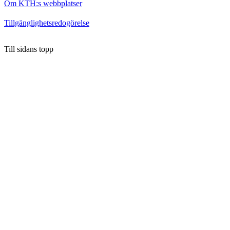
Om KTH:s webbplatser
Tillgänglighetsredogörelse
Till sidans topp