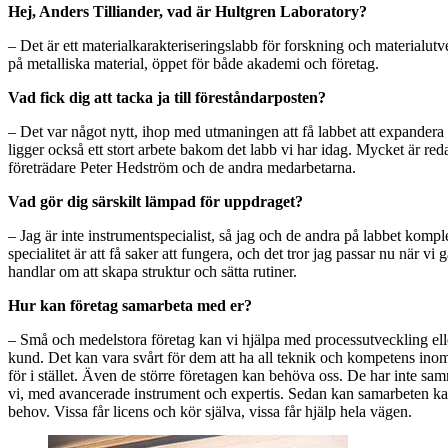
Hej, Anders Tilliander, vad är Hultgren Laboratory?
– Det är ett materialkarakteriseringslabb för forskning och materialutv
på metalliska material, öppet för både akademi och företag.
Vad fick dig att tacka ja till föreståndarposten?
– Det var något nytt, ihop med utmaningen att få labbet att expandera o
ligger också ett stort arbete bakom det labb vi har idag. Mycket är red
företrädare Peter Hedström och de andra medarbetarna.
Vad gör dig särskilt lämpad för uppdraget?
– Jag är inte instrumentspecialist, så jag och de andra på labbet kompl
specialitet är att få saker att fungera, och det tror jag passar nu när vi g
handlar om att skapa struktur och sätta rutiner.
Hur kan företag samarbeta med er?
– Små och medelstora företag kan vi hjälpa med processutveckling ell
kund. Det kan vara svårt för dem att ha all teknik och kompetens inom 
för i stället. Även de större företagen kan behöva oss. De har inte s
vi, med avancerade instrument och expertis. Sedan kan samarbeten ka
behov. Vissa får licens och kör själva, vissa får hjälp hela vägen.