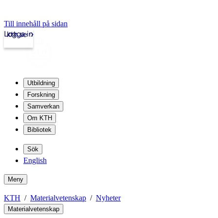
Till innehåll på sidan
Logga in
kth.se
Utbildning
Forskning
Samverkan
Om KTH
Bibliotek
Sök
English
Meny
KTH
Materialvetenskap
Nyheter
Materialvetenskap