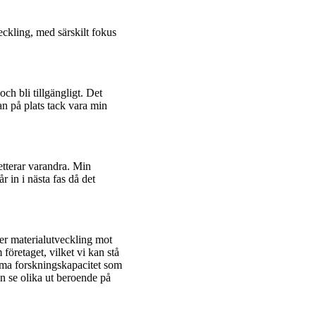
eckling, med särskilt fokus
ch bli tillgängligt. Det
an på plats tack vara min
etterar varandra. Min
år in i nästa fas då det
er materialutveckling mot
företaget, vilket vi kan stå
amma forskningskapacitet som
n se olika ut beroende på