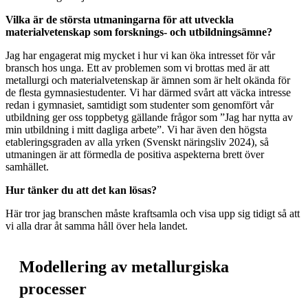
Vilka är de största utmaningarna för att utveckla
materialvetenskap som forsknings- och utbildningsämne?
Jag har engagerat mig mycket i hur vi kan öka intresset för vår
bransch hos unga. Ett av problemen som vi brottas med är att
metallurgi och materialvetenskap är ämnen som är helt okända för
de flesta gymnasiestudenter. Vi har därmed svårt att väcka intresse
redan i gymnasiet, samtidigt som studenter som genomfört vår
utbildning ger oss toppbetyg gällande frågor som ”Jag har nytta av
min utbildning i mitt dagliga arbete”. Vi har även den högsta
etableringsgraden av alla yrken (Svenskt näringsliv 2024), så
utmaningen är att förmedla de positiva aspekterna brett över
samhället.
Hur tänker du att det kan lösas?
Här tror jag branschen måste kraftsamla och visa upp sig tidigt så att
vi alla drar åt samma håll över hela landet.
Modellering av metallurgiska
processer