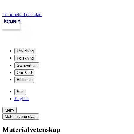
Till innehåll på sidan
Logga in
kth.se
Utbildning
Forskning
Samverkan
Om KTH
Bibliotek
Sök
English
Meny
Materialvetenskap
Materialvetenskap