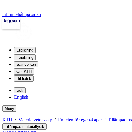
Till innehåll på sidan
Logga in
kth.se
Utbildning
Forskning
Samverkan
Om KTH
Bibliotek
Sök
English
Meny
KTH
Materialvetenskap
Enheten för egenskaper
Tillämpad ma
Tillämpad materialfysik