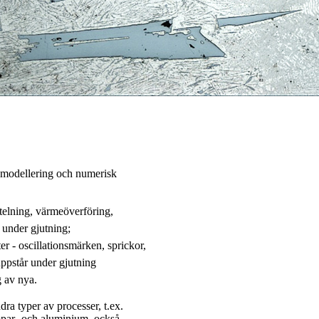
 modellering och numerisk
telning, värmeöverföring,
 under gjutning;
r - oscillationsmärken, sprickor,
uppstår under gjutning
g av nya.
ra typer av processer, t.ex.
oppar- och aluminium, också