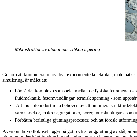
Mikrostruktur av aluminium-silikon legering
Genom att kombinera innovativa experimentella tekniker, matematisk
simulering, är målet att:
Förstå det komplexa samspelet mellan de fysiska fenomenen - s
fluidmekanik, fasomvandlingar, termisk spänning - som uppstår
Att möta de industriella behoven av att minimera strukturdefekte
varmsprickor, makrosegregationer, porer, inneslutningar - som 
Förbättra befintliga gjutningsprocesser, och att föreslå utformin
Även om huvudfokuset ligger på göt- och stränggjutning av stål, är and
gjutning under högt tryck och med andra typer av legeringar, t.ex. k