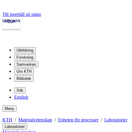
Till innehåll på sidan
Logga in
kth.se
Utbildning
Forskning
Samverkan
Om KTH
Bibliotek
Sök
English
Meny
KTH
Materialvetenskap
Enheten för processer
Laboratorier
Laboratorier