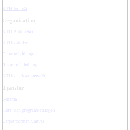
KTH Intranät
Organisation
KTH Biblioteket
KTH:s skolor
Centrumbildningar
Rektor och ledning
KTH:s verksamhetsstöd
Tjänster
Schema
Kurs- och programkatalogen
Lärplattformen Canvas