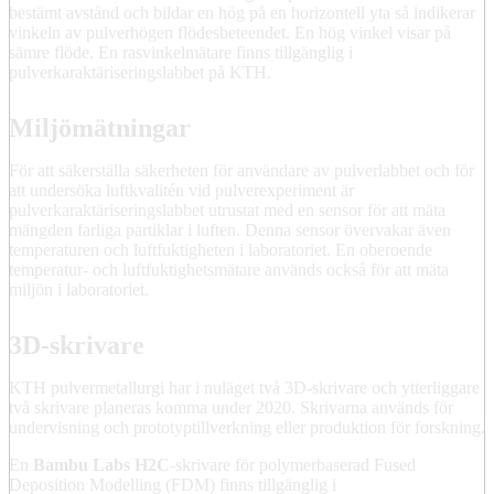
bestämt avstånd och bildar en hög på en horizontell yta så indikerar
vinkeln av pulverhögen flödesbeteendet. En hög vinkel visar på
sämre flöde. En rasvinkelmätare finns tillgänglig i
pulverkaraktäriseringslabbet på KTH.
Miljömätningar
För att säkerställa säkerheten för användare av pulverlabbet och för
att undersöka luftkvalitén vid pulverexperiment är
pulverkaraktäriseringslabbet utrustat med en sensor för att mäta
mängden farliga partiklar i luften. Denna sensor övervakar även
temperaturen och luftfuktigheten i laboratoriet. En oberoende
temperatur- och luftfuktighetsmätare används också för att mäta
miljön i laboratoriet.
3D-skrivare
KTH pulvermetallurgi har i nuläget två 3D-skrivare och ytterliggare
två skrivare planeras komma under 2020. Skrivarna används för
undervisning och prototyptillverkning eller produktion för forskning.
En
Bambu Labs H2C
-skrivare för polymerbaserad Fused
Deposition Modelling (FDM) finns tillgänglig i