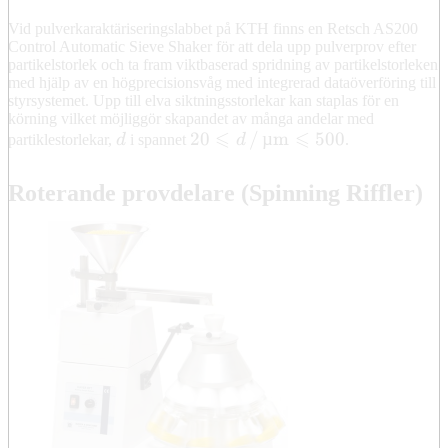
Vid pulverkaraktäriseringslabbet på KTH finns en Retsch AS200
Control Automatic Sieve Shaker för att dela upp pulverprov efter
partikelstorlek och ta fram viktbaserad spridning av partikelstorleken
med hjälp av en högprecisionsvåg med integrerad dataöverföring till
styrsystemet. Upp till elva siktningsstorlekar kan staplas för en
körning vilket möjliggör skapandet av många andelar med
⩽
⩽
d
20\leqslant{}d\,/\,\mathrm{
20
/
µ
m
500
partiklestorlekar,
d
i spannet
d
.
Roterande provdelare (Spinning Riffler)