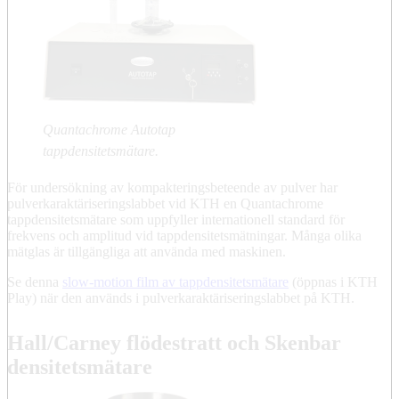
Quantachrome Autotap
tappdensitetsmätare.
För undersökning av kompakteringsbeteende av pulver har
pulverkaraktäriseringslabbet vid KTH en Quantachrome
tappdensitetsmätare som uppfyller internationell standard för
frekvens och amplitud vid tappdensitetsmätningar. Många olika
mätglas är tillgängliga att använda med maskinen.
Se denna
slow-motion film av tappdensitetsmätare
(öppnas i KTH
Play) när den används i pulverkaraktäriseringslabbet på KTH.
Hall/Carney flödestratt och Skenbar
densitetsmätare