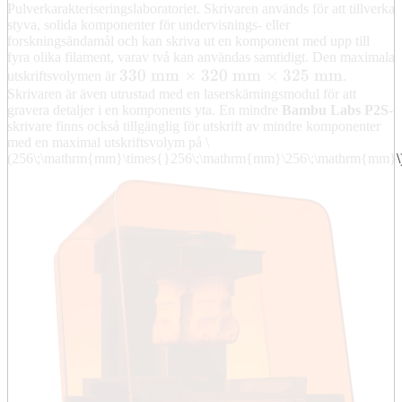
Pulverkarakteriseringslaboratoriet. Skrivaren används för att tillverka
styva, solida komponenter för undervisnings- eller
forskningsändamål och kan skriva ut en komponent med upp till
fyra olika filament, varav två kan användas samtidigt. Den maximala
330\;\mathrm{mm}\times{}320\;\
330
mm
×
320
mm
×
325
mm
utskriftsvolymen är
.
Skrivaren är även utrustad med en laserskärningsmodul för att
gravera detaljer i en komponents yta. En mindre
Bambu Labs P2S
-
skrivare finns också tillgänglig för utskrift av mindre komponenter
med en maximal utskriftsvolym på
\
(256\;\mathrm{mm}\times{}256\;\mathrm{mm}\256\;\mathrm{mm}\