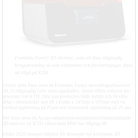
Formlabs Form3 3D-skrivare, samt all finns tillgänglig
kringutrustning så som tvättstation och försintringsugn, finns
att tillgå på KTH.
Utöver detta finns även en Formlabs Form3 stereolitografiskrivare
(SLA) tillgänglig i den stora ugnshallen, denna tillhör enheten för
processer vid KTH. Den kan producera både stabila och flexibla
delar i dimensioner upp till 145mm x 145mm x 185mm med en
vertikal upplösning på 85µm och horizontell upplösning på 25 µm.
Det finns även en Arcam metallelektronstrålepulverbäddsmältande
3D-skrivare på KTH vilken hela MSE har tillgång till.
Under 2020 emotser enheten för processer två keramiska 3D