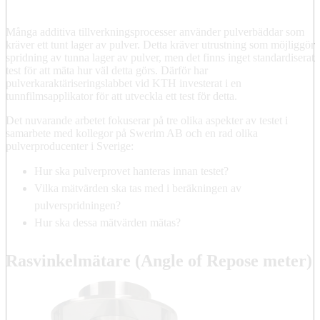
Många additiva tillverkningsprocesser använder pulverbäddar som
kräver ett tunt lager av pulver. Detta kräver utrustning som möjliggör
spridning av tunna lager av pulver, men det finns inget standardiserat
test för att mäta hur väl detta görs. Därför har
pulverkaraktäriseringslabbet vid KTH investerat i en
tunnfilmsapplikator för att utveckla ett test för detta.
Det nuvarande arbetet fokuserar på tre olika aspekter av testet i
samarbete med kollegor på Swerim AB och en rad olika
pulverproducenter i Sverige:
Hur ska pulverprovet hanteras innan testet?
Vilka mätvärden ska tas med i beräkningen av
pulverspridningen?
Hur ska dessa mätvärden mätas?
Rasvinkelmätare (Angle of Repose meter)