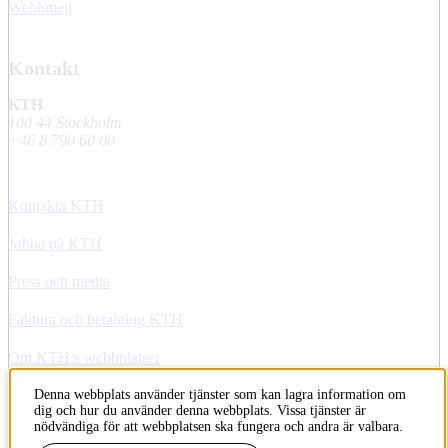
Webbmejl
Kontakt
KTH
100 44 Stockholm
+46 8 790 60 00
Kontakta KTH
Jobba på KTH
Press och media
Faktura och betalning KTH
Om KTH:s webbplatser
Tillgänglighetsredogörelse
Denna webbplats använder tjänster som kan lagra information om
dig och hur du använder denna webbplats. Vissa tjänster är
nödvändiga för att webbplatsen ska fungera och andra är valbara.
Till sidans topp