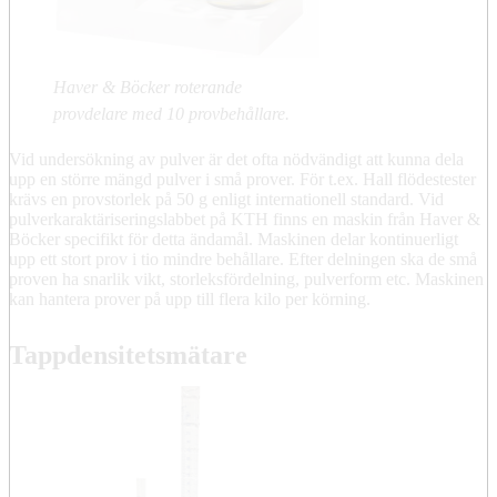
Haver & Böcker roterande
provdelare med 10 provbehållare.
Vid undersökning av pulver är det ofta nödvändigt att kunna dela
upp en större mängd pulver i små prover. För t.ex. Hall flödestester
krävs en provstorlek på 50 g enligt internationell standard. Vid
pulverkaraktäriseringslabbet på KTH finns en maskin från Haver &
Böcker specifikt för detta ändamål. Maskinen delar kontinuerligt
upp ett stort prov i tio mindre behållare. Efter delningen ska de små
proven ha snarlik vikt, storleksfördelning, pulverform etc. Maskinen
kan hantera prover på upp till flera kilo per körning.
Tappdensitetsmätare