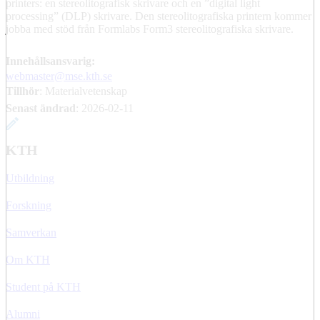
printers: en stereolitografisk skrivare och en ”digital light
processing” (DLP) skrivare. Den stereolitografiska printern kommer
jobba med stöd från Formlabs Form3 stereolitografiska skrivare.
Innehållsansvarig:
webmaster@mse.kth.se
Tillhör
: Materialvetenskap
Senast ändrad
:
2026-02-11
KTH
Utbildning
Forskning
Samverkan
Om KTH
Student på KTH
Alumni