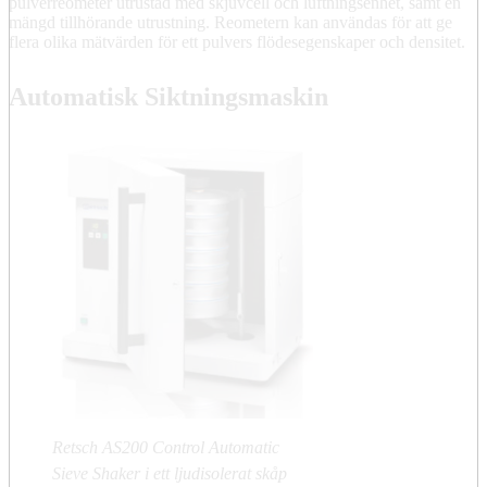
pulverreometer utrustad med skjuvcell och luftningsenhet, samt en
mängd tillhörande utrustning. Reometern kan användas för att ge
flera olika mätvärden för ett pulvers flödesegenskaper och densitet.
Automatisk Siktningsmaskin
Retsch AS200 Control Automatic
Sieve Shaker i ett ljudisolerat skåp